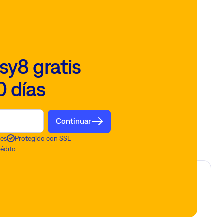
sy8 gratis
0 días
Continuar
nes
Protegido con SSL
rédito