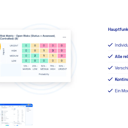
Hauptfunk
Individ
Alle r
Versch
Kontin
Ein Mo