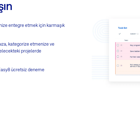
şın
'inize entegre etmek için karmaşık
nıza, kategorize etmenize ve
elecekteki projelerde
. Easy8 ücretsiz deneme