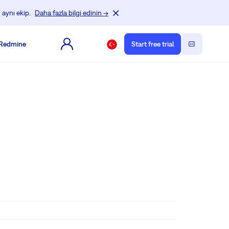
 aynı ekip.
Daha fazla bilgi edinin →
 Redmine
Start free trial