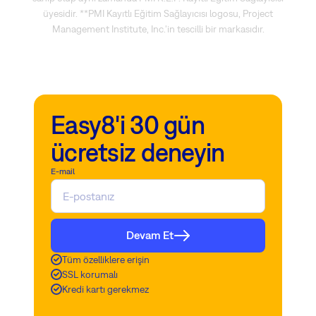
üyesidir. **PMI Kayıtlı Eğitim Sağlayıcısı logosu, Project
Management Institute, Inc.'in tescilli bir markasıdır.
Easy8'i 30 gün
ücretsiz deneyin
E-mail
Devam Et
Tüm özelliklere erişin
SSL korumalı
Kredi kartı gerekmez