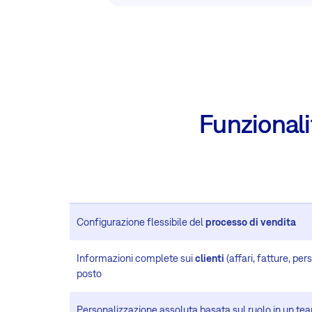
Funzional
Configurazione flessibile del
processo di vendita
Informazioni complete sui
clienti
(affari, fatture, pers
posto
Personalizzazione assoluta basata sul ruolo in un tea