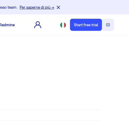
tesso team.
Per saperne di più →
e Redmine
Start free trial