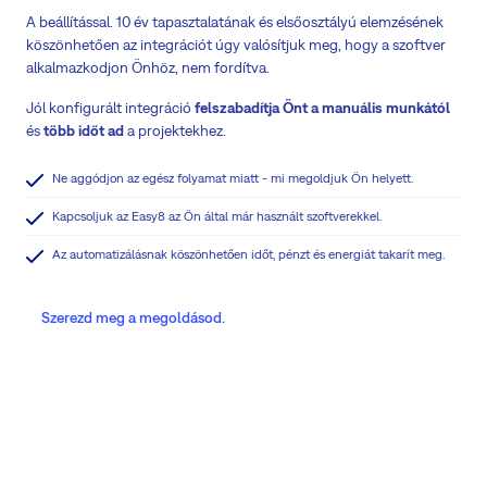
A beállítással. 10 év tapasztalatának és elsőosztályú elemzésének
köszönhetően az integrációt úgy valósítjuk meg, hogy a szoftver
alkalmazkodjon Önhöz, nem fordítva.
Jól konfigurált integráció
felszabadítja Önt a manuális munkától
és
több időt ad
a projektekhez.
Ne aggódjon az egész folyamat miatt - mi megoldjuk Ön helyett.
Kapcsoljuk az Easy8 az Ön által már használt szoftverekkel.
Az automatizálásnak köszönhetően időt, pénzt és energiát takarít meg.
Szerezd meg a megoldásod.