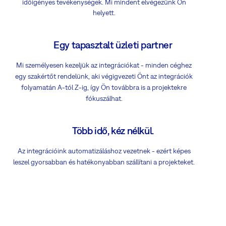
időigényes tevékenységek. Mi mindent elvégezünk Ön
helyett.
Egy tapasztalt üzleti partner
Mi személyesen kezeljük az integrációkat - minden céghez
egy szakértőt rendelünk, aki végigvezeti Önt az integrációk
folyamatán A-tól Z-ig, így Ön továbbra is a projektekre
fókuszálhat.
Több idő, kéz nélkül.
Az integrációink automatizáláshoz vezetnek - ezért képes
leszel gyorsabban és hatékonyabban szállítani a projekteket.