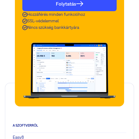
Folytatás
Hozzáférés minden funkcióhoz
SSL-védelemmel
Nincs szükség bankkártyára
A SZOFTVERRŐL
Easy8