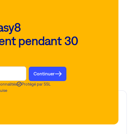
asy8
ent pendant 30
Continuer
ionnalités
Protégé par SSL
uise