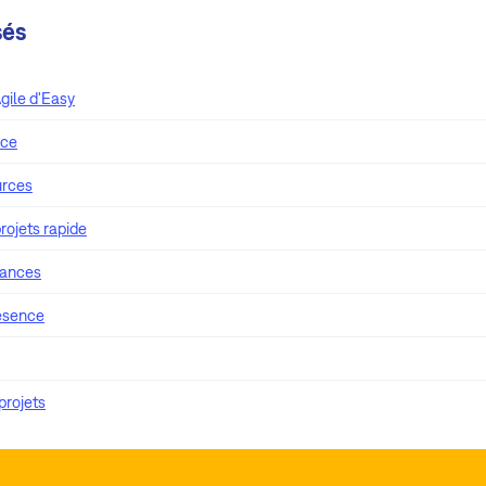
sés
gile d'Easy
nce
urces
rojets rapide
sances
résence
projets