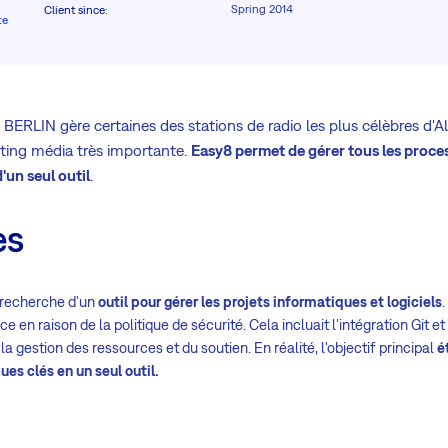
Spring 2014
Client since
:
te
RLIN gère certaines des stations de radio les plus célèbres d'A
ting média très importante.
Easy8 permet de gérer tous les proces
'un seul outil
.
es
a recherche d'un
outil pour gérer les projets informatiques et logiciels
.
e en raison de la politique de sécurité. Cela incluait l'intégration Git et
 la gestion des ressources et du soutien. En réalité, l'objectif principal
é
es clés en un seul outil.