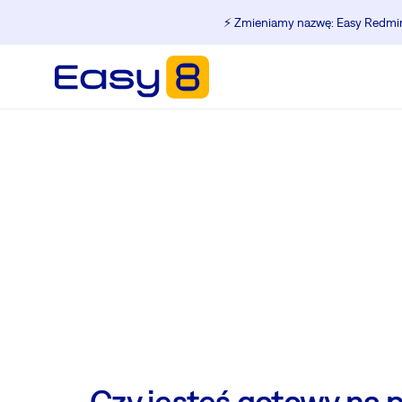
⚡️ Zmieniamy nazwę: Easy Redmine
Czy jesteś gotowy na 