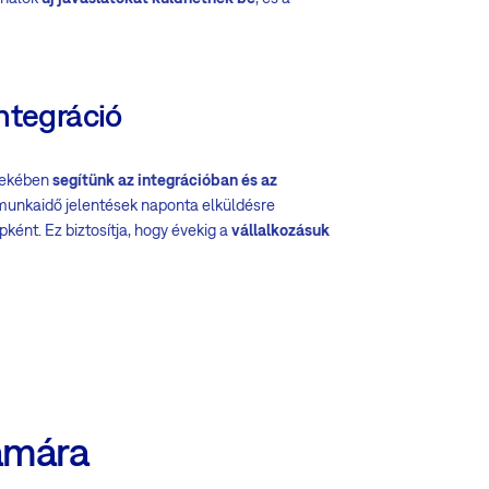
ntegráció
dekében
segítünk az integrációban és az
 munkaidő jelentések naponta elküldésre
ként. Ez biztosítja, hogy évekig a
vállalkozásuk
ámára