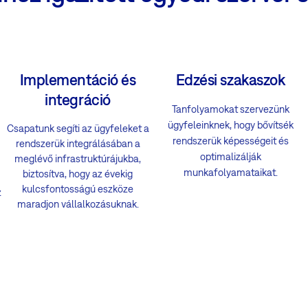
Implementáció és
Edzési szakaszok
integráció
Tanfolyamokat szervezünk
ügyfeleinknek, hogy bővítsék
Csapatunk segíti az ügyfeleket a
rendszerük képességeit és
rendszerük integrálásában a
optimalizálják
meglévő infrastruktúrájukba,
munkafolyamataikat.
biztosítva, hogy az évekig
kulcsfontosságú eszköze
z
maradjon vállalkozásuknak.