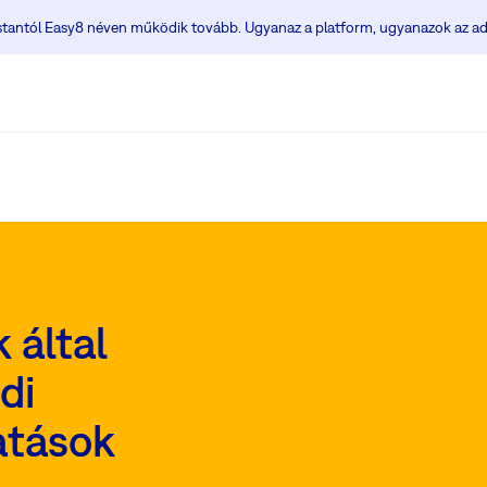
ostantól Easy8 néven működik tovább. Ugyanaz a platform, ugyanazok az ad
 által
di
atások