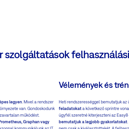
r szolgáltatások felhasználási
Vélemények és tré
pes legyen
. Mivel a rendszer
Heti rendszerességgel bemutatjuk az 
 környezete van. Gondoskodunk
feladatokat
a következő sprintre vona
 a zavartalan működést.
ügyfél szeretné kiterjeszteni az Easy8
Prometheus, Graphan vagy
bemutatjuk a legjobb gyakorlatokat
 azonnal kommunikálunk az IT
nem csak a kiválasztottakét. A felhas