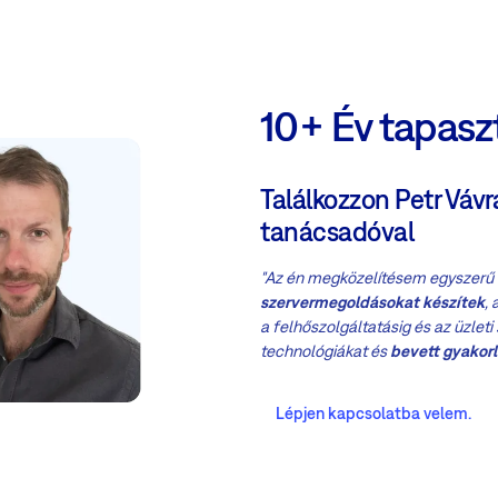
10+ Év tapasz
Találkozzon Petr Vávr
tanácsadóval
"Az én megközelítésem egyszerű 
szervermegoldásokat készítek
,
a felhőszolgáltatásig és az üzleti
technológiákat és
bevett gyakor
Lépjen kapcsolatba velem.