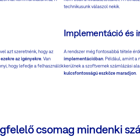
technikusunk válaszol nekik.
Implementáció és i
ivel azt szeretnénk, hogy az
A rendszer még fontosabbá tétele ér
 ezekre az igényekre
. Van
implementációban
. Például, amint a
nnyi, hogy lefedje a felhasználók
kerülnek a szoftvernek számlázási alap
kulcsfontosságú eszköze maradjon
.
gfelelő csomag mindenki sz