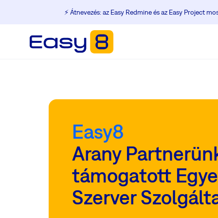
⚡️ Átnevezés: az Easy Redmine és az Easy Project m
Easy8
Arany Partnerünk
támogatott Egye
Szerver Szolgált