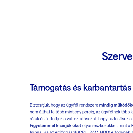
Szerve
Támogatás és karbantartás
Biztosítjuk, hogy az ügyfél rendszere
mindig működőké
nem állhat le több mint egy percig, az ügyfélnek több
róluk és feltöltjük a változtatásokat, hogy biztosítsuk
Figyelemmel kísérjük őket
olyan eszközökkel, mint a
Icinga
. Ha az erőforrások (CPU, RAM, HDD) elfogynak,