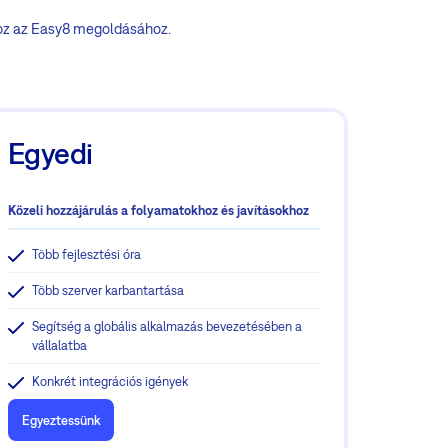
hoz az Easy8 megoldásához.
Egyedi
Közeli hozzájárulás a folyamatokhoz és javításokhoz
Több fejlesztési óra
Több szerver karbantartása
Segítség a globális alkalmazás bevezetésében a
vállalatba
Konkrét integrációs igények
Egyeztessünk