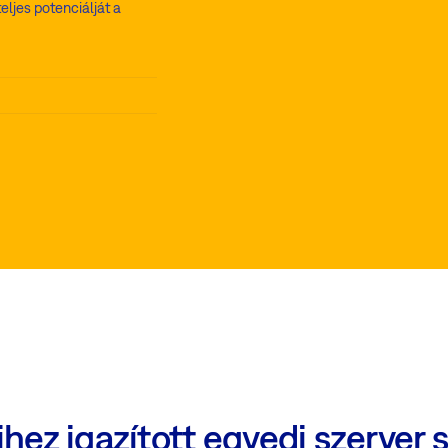
eljes potenciálját a
hez igazított egyedi szerver 