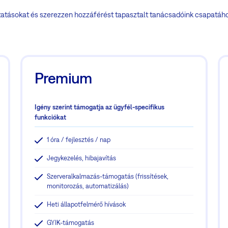
ltatásokat és szerezzen hozzáférést tapasztalt tanácsadóink csapatá
Premium
Igény szerint támogatja az ügyfél-specifikus
funkciókat
1 óra / fejlesztés / nap
Jegykezelés, hibajavítás
Szerveralkalmazás-támogatás (frissítések,
monitorozás, automatizálás)
Heti állapotfelmérő hívások
GYIK-támogatás