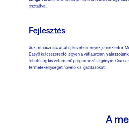
osztállyal.
Fejlesztés
Sok felhasználó által új követelmények jönnek létre. M
Easy8 kulcsszereplő legyen a vállalatban,
válaszolunk
lehetőség kis volumenű programozási
igényre
. Csak a
termelékenységét növelő kis igazításokat.
A me