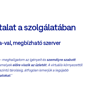
talat a szolgálatában
a-val, megbízható szerver
- meghallgatom az igényeit és
személyre szabott
 amelyek
előre viszik az üzletét
. A virtuális környezettől
 szintű tárolásig, átfogóan ismerjük a legújabb
latokat
."