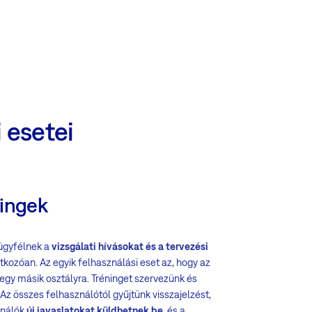
 esetei
ningek
ügyfélnek a
vizsgálati hívásokat és a tervezési
tkozóan. Az egyik felhasználási eset az, hogy az
 egy másik osztályra. Tréninget szervezünk és
. Az összes felhasználótól gyűjtünk visszajelzést,
ználók
új javaslatokat küldhetnek be
, és a