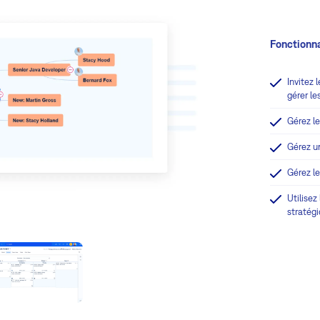
Fonctionna
Invitez 
gérer le
Gérez l
Gérez u
Gérez l
Utilisez
stratég