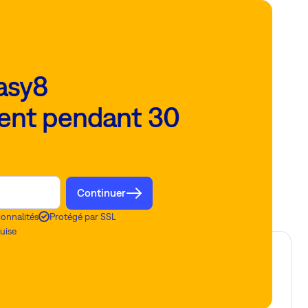
asy8
ent pendant 30
Continuer
ionnalités
Protégé par SSL
uise